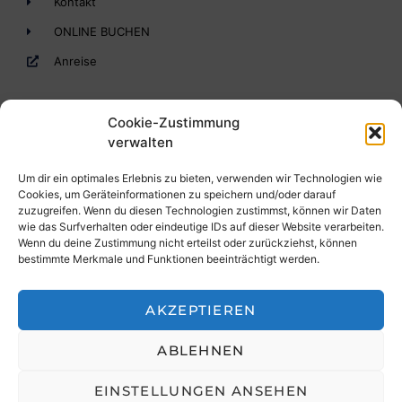
Kontakt
ONLINE BUCHEN
Anreise
Cookie-Zustimmung
verwalten
Um dir ein optimales Erlebnis zu bieten, verwenden wir Technologien wie
Cookies, um Geräteinformationen zu speichern und/oder darauf
zuzugreifen. Wenn du diesen Technologien zustimmst, können wir Daten
Ihr gemütliches Drei-Sterne-Hotel in St. Leonhard im
wie das Surfverhalten oder eindeutige IDs auf dieser Website verarbeiten.
Pitztal mit ausgezeichnetem Preis-/Leistungsverhältnis.
Wenn du deine Zustimmung nicht erteilst oder zurückziehst, können
Wir freuen uns auf Sie. Bis bald im Hotel im Pitztal!
bestimmte Merkmale und Funktionen beeinträchtigt werden.
AKZEPTIEREN
ABLEHNEN
Copyright 2026 Hotel Haid*** Familie Gaugg
EINSTELLUNGEN ANSEHEN