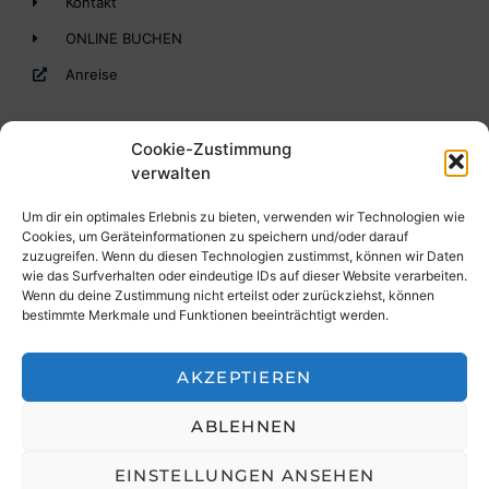
Kontakt
ONLINE BUCHEN
Anreise
Cookie-Zustimmung
verwalten
Um dir ein optimales Erlebnis zu bieten, verwenden wir Technologien wie
Cookies, um Geräteinformationen zu speichern und/oder darauf
zuzugreifen. Wenn du diesen Technologien zustimmst, können wir Daten
Ihr gemütliches Drei-Sterne-Hotel in St. Leonhard im
wie das Surfverhalten oder eindeutige IDs auf dieser Website verarbeiten.
Pitztal mit ausgezeichnetem Preis-/Leistungsverhältnis.
Wenn du deine Zustimmung nicht erteilst oder zurückziehst, können
Wir freuen uns auf Sie. Bis bald im Hotel im Pitztal!
bestimmte Merkmale und Funktionen beeinträchtigt werden.
AKZEPTIEREN
ABLEHNEN
Copyright 2026 Hotel Haid*** Familie Gaugg
EINSTELLUNGEN ANSEHEN